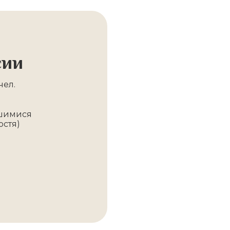
сии
чел.
вшимися
остя)