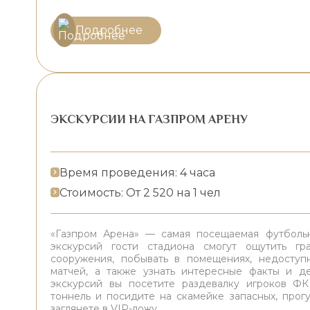
Подробнее
ЭКСКУРСИИ НА ГАЗПРОМ АРЕНУ
Время проведения: 4 часа
Стоимость: От 2 520 на 1 чел
«Газпром Арена» — самая посещаемая футбольн
экскурсий гости стадиона смогут ощутить гра
сооружения, побывать в помещениях, недоступ
матчей, а также узнать интересные факты и д
экскурсий вы посетите раздевалку игроков ФК
тоннель и посидите на скамейке запасных, прог
заглянете в VIP-ложу.