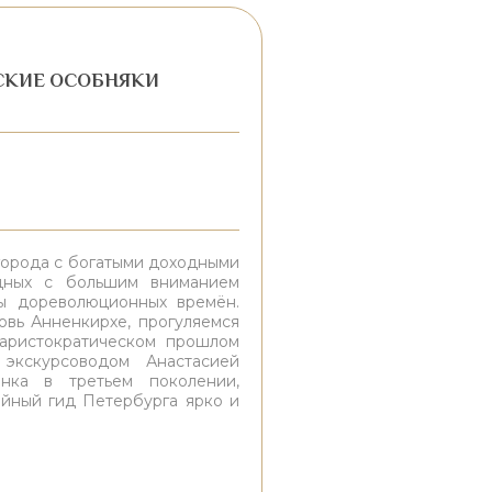
СКИЕ ОСОБНЯКИ
города с богатыми доходными
дных с большим вниманием
ы дореволюционных времён.
вь Анненкирхе, прогуляемся
аристократическом прошлом
экскурсоводом Анастасией
нка в третьем поколении,
ийный гид Петербурга ярко и