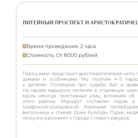
ЛИТЕЙНЫЙ ПРОСПЕКТ И АРИСТОКРАТИЧЕ
Время проведения: 2 часа
Стоимость: От 8000 рублей
Перед вами предстанет аристократическая часть 
домами и особняками. Мы посетим 4−5 пара
к деталям. Поговорим про судьбы, быт и нрав
На нашем маршруте заглянем в сгоревшую церко
вдоль некогда престижных улиц, вспомним об 
этого района. Маршрут составлен гидом и 
Шифриной-Шилдовской. Коренная петербурже
выпускница и спикер Дома Культуры Лурье, мед
нескучно расскажет о городе с нового ракурса.